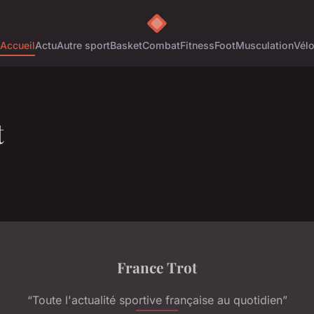
Accueil
Actu
Autre sport
Basket
Combat
Fitness
Foot
Musculation
Vél
t
France Trot
“Toute l'actualité sportive française au quotidien”