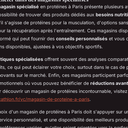
agasin spécialisé
en protéines à Paris présente plusieurs 
ssibilité de trouver des produits dédiés aux
besoins nutrit
'il s'agisse de protéines pour la musculation, d'options san
r la récupération après l'entraînement. Ces magasins dis
formé qui peut fournir des
conseils personnalisés
et vous o
ns disponibles, ajustées à vos objectifs sportifs.
tiques spécialisées
offrent souvent des analyses comparat
its, ce qui peut éclairer votre choix, surtout dans le cas de 
ovants sur le marché. Enfin, ces magasins participent parfo
motionnels où vous pouvez bénéficier de
réductions avan
r découvrir un magasin de protéines incontournable, visitez
athlon.fr/vc/magasin-de-proteine-a-paris
.
oix d'un magasin de protéines à Paris doit s'appuyer sur u
service personnalisé, et une disponibilité des meilleurs produ
références variées, qu'elles soient orientées vers la perfo