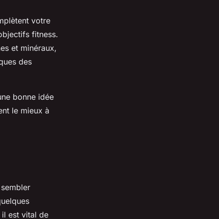
plètent votre
bjectifs fitness.
nes et minéraux,
iques des
ne bonne idée
ent le mieux à
 sembler
quelques
l est vital de