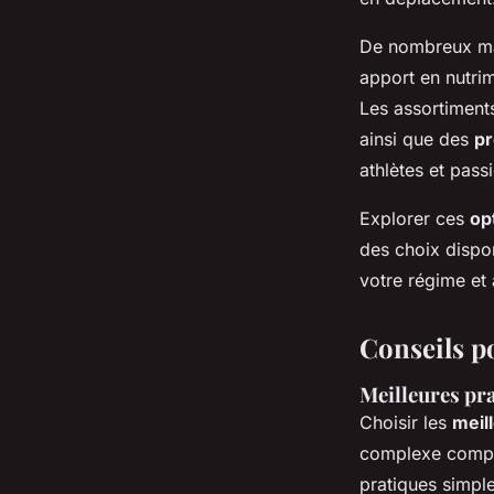
De nombreux ma
apport en nutrim
Les assortiments
ainsi que des
pr
athlètes et pass
Explorer ces
op
des choix dispo
votre régime et 
Conseils po
Meilleures pra
Choisir les
meil
complexe compte
pratiques simple