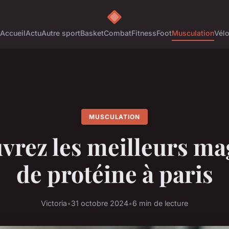
Accueil
Actu
Autre sport
Basket
Combat
Fitness
Foot
Musculation
Vél
MUSCULATION
vrez les meilleurs ma
de protéine à paris
Victoria
•
31 octobre 2024
•
6 min de lecture