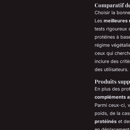
Comparatif d
Choisir la bonne
Les
meilleures 
tests rigoureux 
protéines à bas
régime végétalie
ceux qui cherch
inclure des crit
des utilisateurs.
Produits supp
En plus des pro
compléments al
Parmi ceux-ci, 
poids, de la ca
protéinés
et d
en déplacement