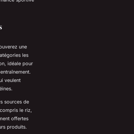
s
rouverez une
atégories les
on, idéale pour
'entraînement.
i veulent
éines.
rs sources de
compris le riz,
ent offertes
rs produits.