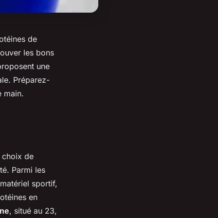
otéines de
rouver les bons
 proposent une
ale. Préparez-
e main.
e choix de
té. Parmi les
atériel sportif,
otéines en
ine
, situé au 23,