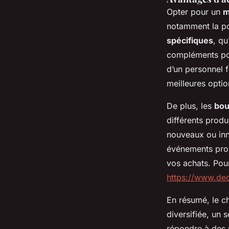
Opter pour un
m
notamment la po
spécifiques
, qu
compléments pou
d’un personnel 
meilleures optio
De plus, les
bou
différents produ
nouveaux ou inn
événements pro
vos achats. Pou
https://www.dec
En résumé, le ch
diversifiée, un 
répondre à des p