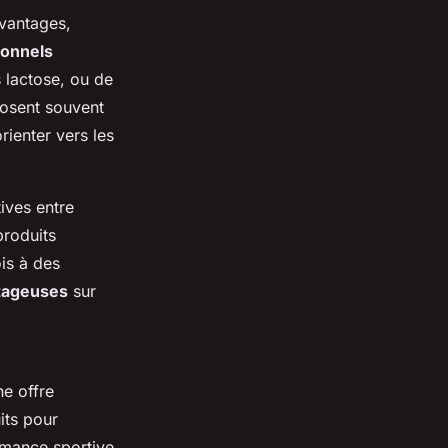
avantages,
ionnels
s lactose, ou de
posent souvent
rienter vers les
ives entre
produits
is à des
tageuses
sur
ne offre
its pour
rmance sportive