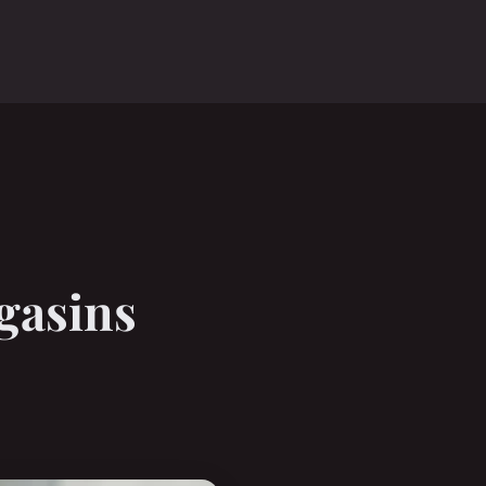
o
gasins