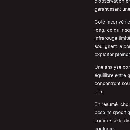
d’observation en
garantissant une
Côté inconvénie
long, ce qui ri
infrarouge limité
soulignent la c
exploiter pleine
Une analyse com
équilibre entre q
concentrent souv
prix.
En résumé, choi
besoins spécifi
comme celle dis
nocturne.