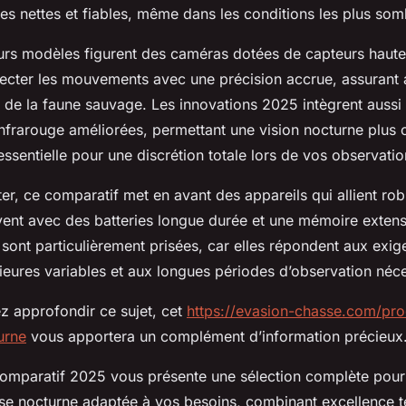
es nettes et fiables, même dans les conditions les plus som
eurs modèles figurent des caméras dotées de capteurs haute
ecter les mouvements avec une précision accrue, assurant 
e de la faune sauvage. Les innovations 2025 intègrent aussi
nfrarouge améliorées, permettant une vision nocturne plus c
ssentielle pour une discrétion totale lors de vos observatio
er, ce comparatif met en avant des appareils qui allient rob
ent avec des batteries longue durée et une mémoire extens
 sont particulièrement prisées, car elles répondent aux exi
ieures variables et aux longues périodes d’observation néce
ez approfondir ce sujet, cet
https://evasion-chasse.com/pr
urne
vous apportera un complément d’information précieux
omparatif 2025 vous présente une sélection complète pour 
e nocturne adaptée à vos besoins, combinant excellence t