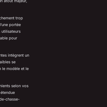
n atout majeur,
nchement trop
d’une portée
 utilisateurs
lable pour
tes intègrent un
faibles se
 le modèle et le
nients selon vos
 étendue
-de-chasse-