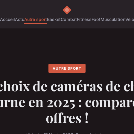
Accueil
Actu
Autre sport
Basket
Combat
Fitness
Foot
Musculation
Vél
AUTRE SPORT
choix de caméras de c
urne en 2025 : compare
offres !