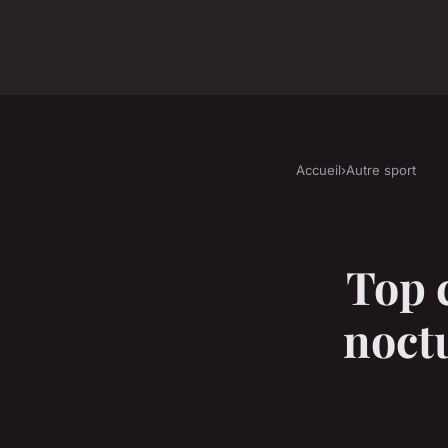
Accueil
›
Autre sport
Top 
noct