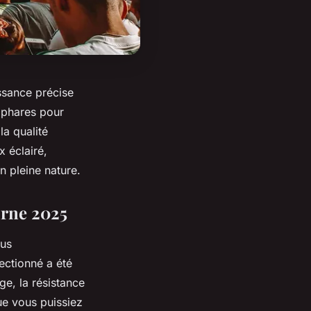
ssance précise
 phares pour
la qualité
x éclairé,
n pleine nature.
urne 2025
lus
ectionné a été
ge, la résistance
que vous puissiez