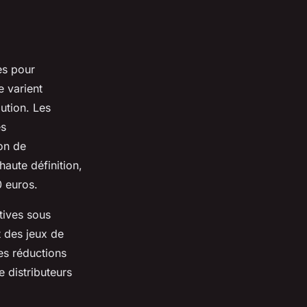
es pour
e varient
ution. Les
es
on de
aute définition,
0 euros.
tives sous
 des jeux de
es réductions
 distributeurs