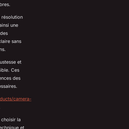
bres.
 résolution
ainsi une
 des
laire sans
ns.
ustesse et
ible. Ces
gences des
ssaires.
oducts/camera-
.
choisir la
echnique et