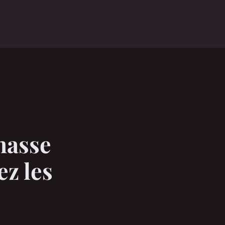
o
hasse
z les