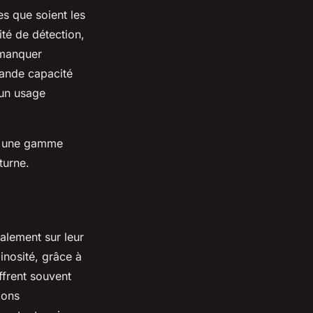
es que soient les
ité de détection,
 manquer
rande capacité
 un usage
se une gamme
turne.
alement sur leur
inosité, grâce à
ffrent souvent
ions